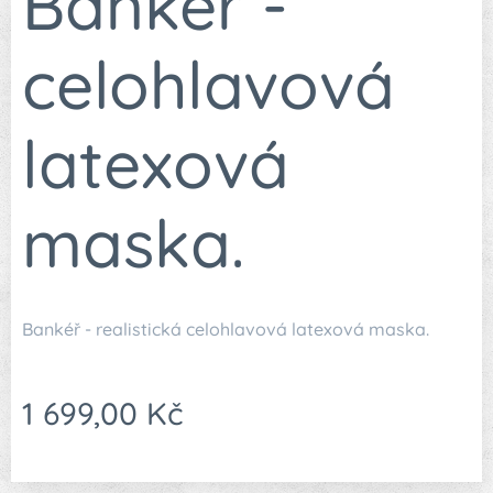
Bankéř -
celohlavová
latexová
maska.
Bankéř - realistická celohlavová latexová maska.
1 699,00
Kč