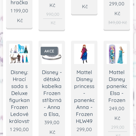
hračka
299,00
Kč
Kč
1 199,00
Kč
990,00
Kč
349,00
Kč
Kč
AKCE
Disney:
Disney -
Mattel
Mattel
Hrací
dětská
Disney
Disney
sada s
kabelka
princess
panenka
Deluxe
Frozen
-
Elsa -
figurkami
stříbrná
panenka
Frozen
Frozen
- Anna
Anna -
249,00
Ledové
a Elsa,
Frozen
Kč
království
HLW49
399,00
299,00
1 290,00
299,00
Kč
Kč