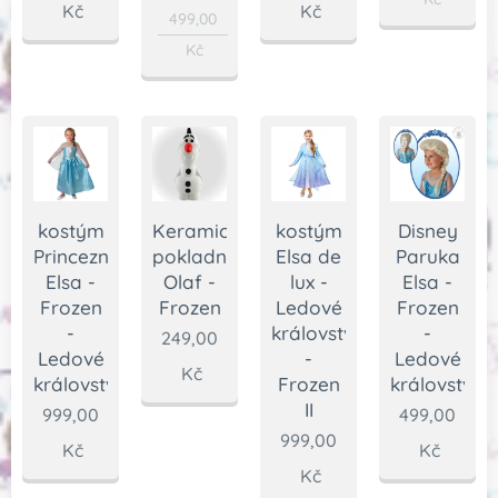
Kč
Kč
499,00
Kč
kostým
Keramická
kostým
Disney
Princezna
pokladnička
Elsa de
Paruka
Elsa -
Olaf -
lux -
Elsa -
Frozen
Frozen
Ledové
Frozen
-
království
-
249,00
Ledové
-
Ledové
Kč
království
Frozen
království
II
999,00
499,00
999,00
Kč
Kč
Kč