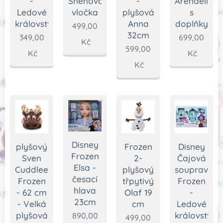
Sněhová
-
-
Arendelle
vločka
Ledové
plyšová
s
království
Anna
doplňky
499,00
32cm
349,00
699,00
Kč
599,00
Kč
Kč
Kč
Disney
plyšový
Frozen
Disney
Frozen
Sven
2-
Čajová
Elsa -
Cuddleez,
plyšový
souprava
česací
Frozen
třpytivý
Frozen
hlava
- 62 cm
Olaf 19
-
23cm
- Velká
cm
Ledové
plyšová
království
890,00
499,00