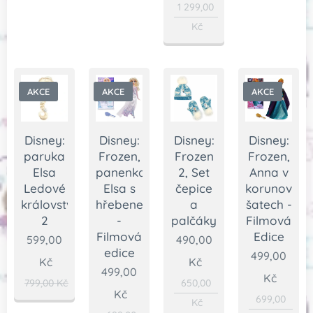
1 299,00
Kč
AKCE
AKCE
AKCE
Disney:
Disney:
Disney:
Disney:
paruka
Frozen,
Frozen
Frozen,
Elsa
panenka
2, Set
Anna v
Ledové
Elsa s
čepice
korunovačn
království
hřebenem
a
šatech -
2
-
palčáky
Filmová
Filmová
Edice
599,00
490,00
edice
499,00
Kč
Kč
499,00
Kč
799,00
Kč
650,00
Kč
699,00
Kč