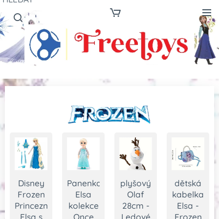
Disney
Panenka
plyšový
dětská
Frozen
Elsa
Olaf
kabelka
Princezna
kolekce
28cm -
Elsa -
Elsa s
Once
Ledové
Frozen