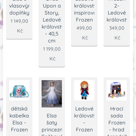
vlasovými
Upon a
království
2-
doplňky
Story,
inspirováno
Ledové
Ledové
Frozen
království
1 149,00
království
499,00
349,00
Kč
- 40,5
Kč
Kč
cm
1 199,00
Kč
dětská
Ledové
Hrací
Elsa
kabelka
království
sada
šaty
Elsa -
-
Frozen
princezna
Frozen
Frozen
- hrad