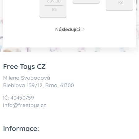
699,00
Kč
Kč
Následující
Free Toys CZ
Milena Svobodová
Bieblova 159/12, Brno, 61300
IČ: 40450759
info@freetoys.cz
Informace: