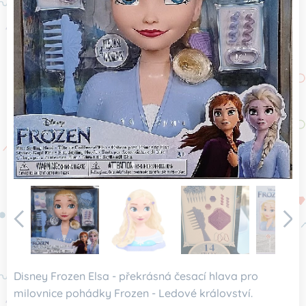
Disney Frozen Elsa - překrásná česací hlava pro
milovnice pohádky Frozen - Ledové království.