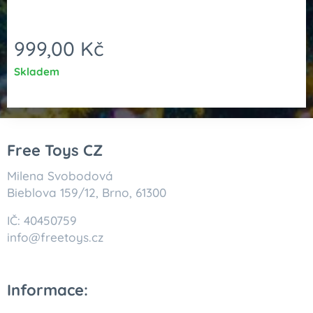
999,00
Kč
Skladem
Free Toys CZ
Milena Svobodová
Bieblova 159/12, Brno, 61300
IČ: 40450759
info@freetoys.cz
Informace: