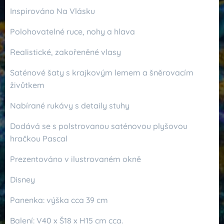
Inspirováno Na Vlásku
Polohovatelné ruce, nohy a hlava
Realistické, zakořeněné vlasy
Saténové šaty s krajkovým lemem a šněrovacím
živůtkem
Nabírané rukávy s detaily stuhy
Dodává se s polstrovanou saténovou plyšovou
hračkou Pascal
Prezentováno v ilustrovaném okně
Disney
Panenka: výška cca 39 cm
Balení: V40 x Š18 x H15 cm cca.