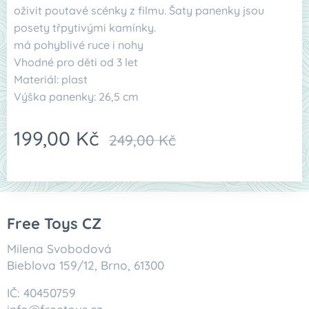
oživit poutavé scénky z filmu. Šaty panenky jsou
posety třpytivými kamínky.
má pohyblivé ruce i nohy
Vhodné pro děti od 3 let
Materiál: plast
Výška panenky: 26,5 cm
199,00
Kč
249,00
Kč
Free Toys CZ
Milena Svobodová
Bieblova 159/12, Brno, 61300
IČ: 40450759