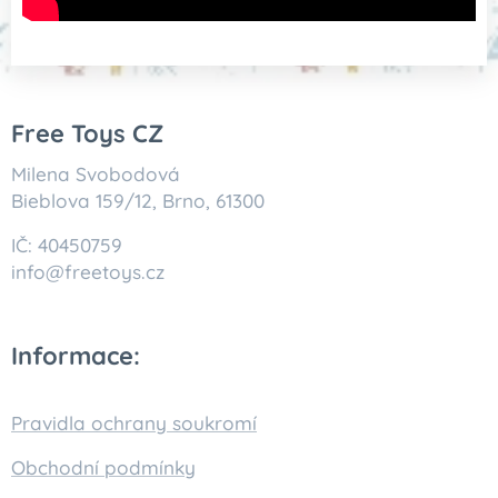
Free Toys CZ
Milena Svobodová
Bieblova 159/12, Brno, 61300
IČ: 40450759
info@freetoys.cz
Informace:
Pravidla ochrany soukromí
Obchodní podmínky