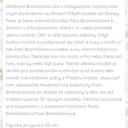
Oblíbená Brambůrka září v Hollywoodu! Inspirována
svým ztvárněním ve filmech Příběh hraček od Disney
Pixar je tahle známá hlavička Paní Brambůrkové k
dostání s příslušenstvím, které z ní udělá pořádně
ujetou hvězdu. Děti si užijí spoustu zábavy, když
budou míchat a prohazovat její části a kusy a tvořit si
tak Paní Brambůrkovou nebo svou vlastní bláznivou
postavičku. Dejte její nos na místo ucha nebo třeba oči
tam, kde by měla být pusa. Takhle dětská hračka je
skvělá pro podněcování tvořivosti a až budou děti
stavět své oblíbené scény z Příběhu hraček, objeví při
tom nekonečné možnosti své kreativity! Paní
Brambůrková se skládá ze základny a těla, na než
můžete upevnit 10 různých doplňků. Většina součástek
je kompatibilní i s ostatními hračkami Pana
Brambůrka a Paní Brambůrkové.
Figurka je vysoká 20 cm.