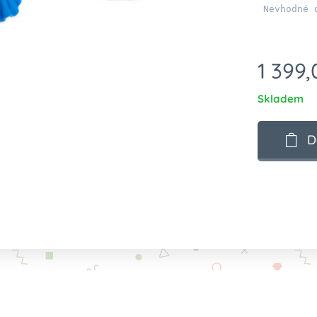
 Nevhodné 
1 399,
Skladem
D