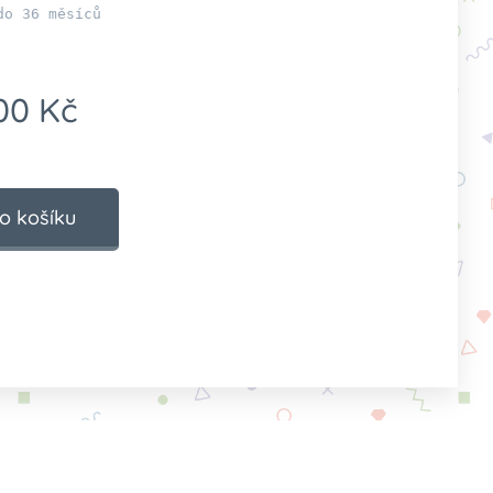
do 36 měsíců

00
Kč
o košíku