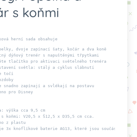
ár s koňmi
ková herní sada obsahuje
pelky, dvoje zapínací šaty, kočár a dva koně

tný dýňový trenér s napuštěnými třpytkami

ěte tlačítko pro aktivaci světelného trenéra

stavení světla: stálý a cyklus slábnutí

 točí

zdoby

e snadno zapínají a svlékají na postavu

eno pro Disney 

a: výška cca 9,5 cm

 s koňmi: V20,5 x Š12,5 x D35,5 cm cca.

o z plastu

je 3x knoflíkové baterie AG13, které jsou součástí balení