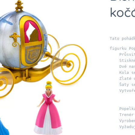
koč
Tato pohád
figurku Po
    Průsvi
    Stiskn
    Dvě na
    Kola se
    Zlaté o
    Šaty s
    Vytvoř
    Popelk
    Trenér
    Vyroben
    Vyžadu