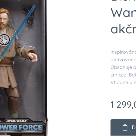
Wan
akčn
Inspirován
aktivovaná
Obsahuje př
cm cca. Bal
Vhodné pro
1 299,
D