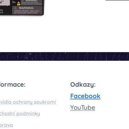
formace:
Odkazy:
Facebook
vidla ochrany soukromí
You
Tube
chodní podmínky
prava