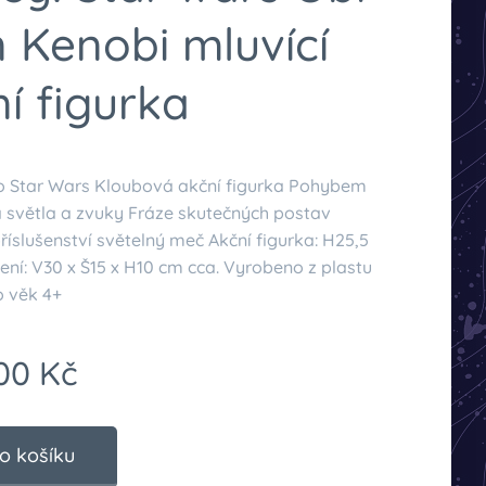
 Kenobi mluvící
í figurka
o Star Wars Kloubová akční figurka Pohybem
 světla a zvuky Fráze skutečných postav
íslušenství světelný meč Akční figurka: H25,5
ení: V30 x Š15 x H10 cm cca. Vyrobeno z plastu
 věk 4+
00
Kč
o košíku