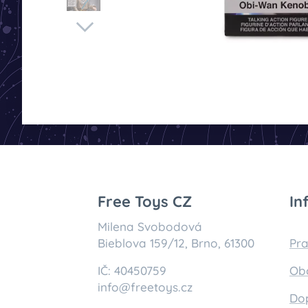
Free Toys CZ
In
Milena Svobodová
Bieblova 159/12, Brno, 61300
Pra
IČ: 40450759
Ob
info@freetoys.cz
Do