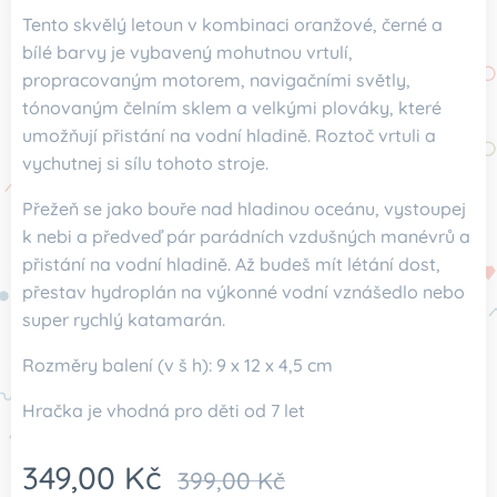
Tento skvělý letoun v kombinaci oranžové, černé a
bílé barvy je vybavený mohutnou vrtulí,
propracovaným motorem, navigačními světly,
tónovaným čelním sklem a velkými plováky, které
umožňují přistání na vodní hladině. Roztoč vrtuli a
vychutnej si sílu tohoto stroje.
Přežeň se jako bouře nad hladinou oceánu, vystoupej
k nebi a předveď pár parádních vzdušných manévrů a
přistání na vodní hladině. Až budeš mít létání dost,
přestav hydroplán na výkonné vodní vznášedlo nebo
super rychlý katamarán.
Rozměry balení (v š h): 9 x 12 x 4,5 cm
Hračka je vhodná pro děti od 7 let
349,00
Kč
399,00
Kč