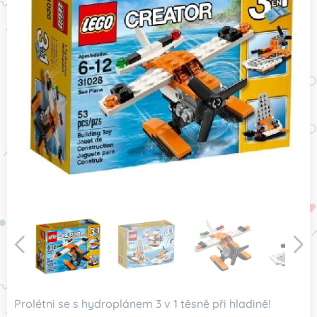
Prolétni se s hydroplánem 3 v 1 těsně při hladině!