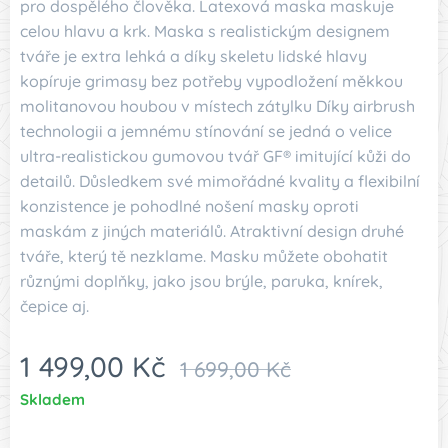
pro dospělého člověka. Latexová maska maskuje
celou hlavu a krk. Maska s realistickým designem
tváře je extra lehká a díky skeletu lidské hlavy
kopíruje grimasy bez potřeby vypodložení měkkou
molitanovou houbou v místech zátylku Díky airbrush
technologii a jemnému stínování se jedná o velice
ultra-realistickou gumovou tvář GF® imitující kůži do
detailů. Důsledkem své mimořádné kvality a flexibilní
konzistence je pohodlné nošení masky oproti
maskám z jiných materiálů. Atraktivní design druhé
tváře, který tě nezklame. Masku můžete obohatit
různými doplňky, jako jsou brýle, paruka, knírek,
čepice aj.
1 499,00
Kč
1 699,00
Kč
Skladem