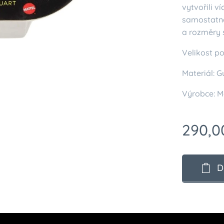
vytvořili 
samostatně
a rozměry s
Velikost po
Materiál: 
Výrobce: M
290,0
D