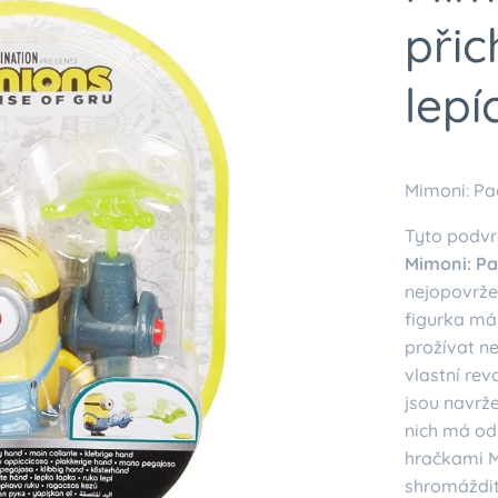
přic
lepí
Mimoni: Pad
Tyto podvr
Mimoni: Pa
nejopovrže
figurka má
prožívat n
vlastní rev
jsou navrž
nich má od
hračkami Mi
shromáždit