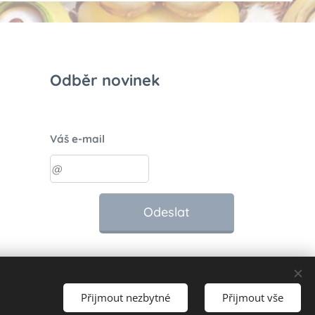
Odběr novinek
Váš e-mail
Odeslat
Přijmout nezbytné
Přijmout vše