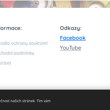
formace:
Odkazy:
Facebook
vidla ochrany soukromí
You
Tube
chodní podmínky
prava
ečnost našich stránek. Tím vám