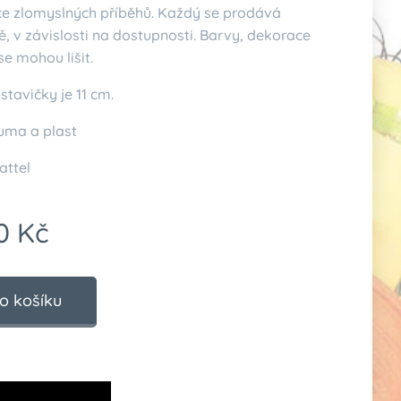
více zlomyslných příběhů. Každý se prodává
, v závislosti na dostupnosti. Barvy, dekorace
e mohou lišit.
stavičky je 11 cm.
Guma a plast
attel
0
Kč
o košíku