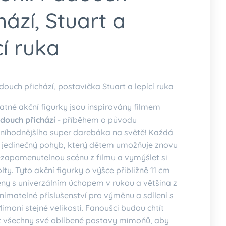
hází, Stuart a
cí ruka
ouch přichází, postavička Stuart a lepící ruka
atné akční figurky jsou inspirovány filmem
douch přichází
- příběhem o původu
níhodnějšího super darebáka na světě! Každá
 jedinečný pohyb, který dětem umožňuje znovu
ezapomenutelnou scénu z filmu a vymýšlet si
olty. Tyto akční figurky o výšce přibližně 11 cm
eny s univerzálním úchopem v rukou a většina z
nímatelné příslušenství pro výměnu a sdílení s
moni stejné velikosti. Fanoušci budou chtít
 všechny své oblíbené postavy mimoňů, aby