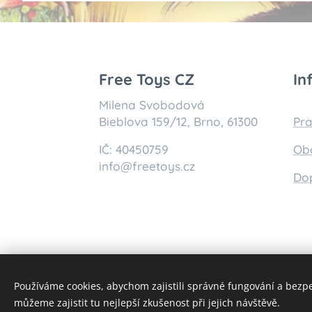
Free Toys CZ
In
Milena Svobodová
Bieblova 159/12, Brno, 61300
Pra
IČ: 40450759
Ob
info@freetoys.cz
Do
Používáme cookies, abychom zajistili správné fungování a bezp
můžeme zajistit tu nejlepší zkušenost při jejich návštěvě.