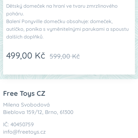
Dětský domeček na hraní ve tvaru zmrzlinového
poháru.
Balení Ponyville domečku obsahuje: domeček,
autíčko, poníka s vyměnitelnými parukami a spoustu
dalších doplňků.
499,00
Kč
599,00
Kč
Free Toys CZ
Milena Svobodová
Bieblova 159/12, Brno, 61300
IČ: 40450759
info@freetoys.cz