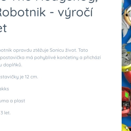
Robotnik - výročí
et
otnik opravdu ztěžuje Sonicu život. Tato
 postavička má pohyblivé končetiny a přichází
u doplňků.
stavičky je 12 cm.
akks
Guma a plast
 let.