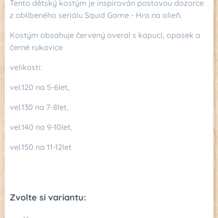
Tento dětský kostým je inspirován postavou dozorce
z oblíbeného seriálu Squid Game - Hra na olieň.
Kostým obsahuje červený overal s kapucí, opasek a
černé rukavice
velikosti:
vel.120 na 5-6let,
vel.130 na 7-8let,
vel.140 na 9-10let,
vel.150 na 11-12let
Zvolte si variantu: