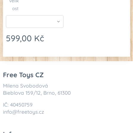
velik
ost
599,00
Kč
Free Toys CZ
Milena Svobodová
Bieblova 159/12, Brno, 61300
IČ: 40450759
info@freetoys.cz