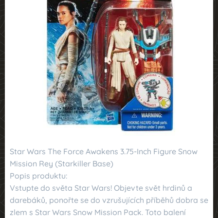
Star Wars The Force Awakens 3.75-Inch Figure Snow
Mission Rey (Starkiller Base)
Popis produktu:
Vstupte do světa Star Wars! Objevte svět hrdinů a
darebáků, ponořte se do vzrušujících příběhů dobra se
zlem s Star Wars Snow Mission Pack. Toto balení