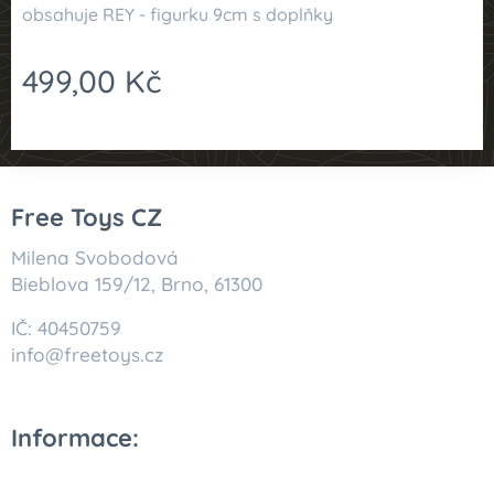
obsahuje REY - figurku 9cm s doplňky
499,00
Kč
Free Toys CZ
Milena Svobodová
Bieblova 159/12, Brno, 61300
IČ: 40450759
info@freetoys.cz
Informace: