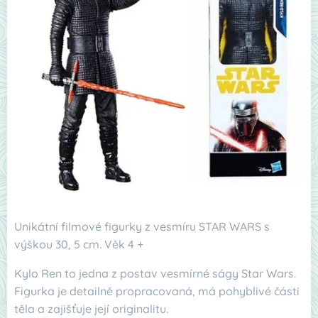
Unikátní filmové figurky z vesmíru STAR WARS s
výškou 30, 5 cm. Věk 4 +
Kylo Ren to jedna z postav vesmírné ságy Star Wars.
Figurka je detailně propracovaná, má pohyblivé části
těla a zajišťuje její originalitu.