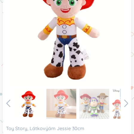
Toy Story, Látkovýám Jessie 30cm