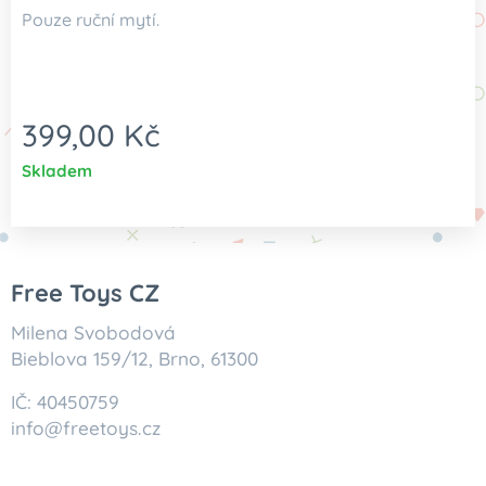
Pouze ruční mytí.
399,00
Kč
Skladem
Free Toys CZ
Milena Svobodová
Bieblova 159/12, Brno, 61300
IČ: 40450759
info@freetoys.cz