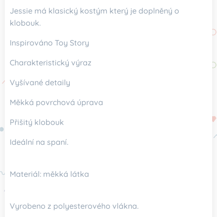
Jessie má klasický kostým který je doplněný o
klobouk.
Inspirováno Toy Story
Charakteristický výraz
Vyšívané detaily
Měkká povrchová úprava
Přišitý klobouk
Ideální na spaní.
Materiál: měkká látka
Vyrobeno z polyesterového vlákna.