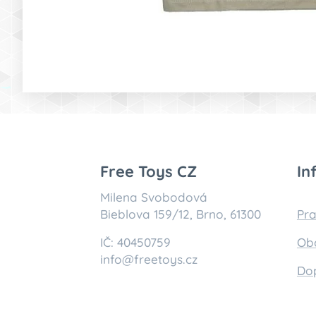
Free Toys CZ
In
Milena Svobodová
Bieblova 159/12, Brno, 61300
Pra
IČ: 40450759
Ob
info@freetoys.cz
Do