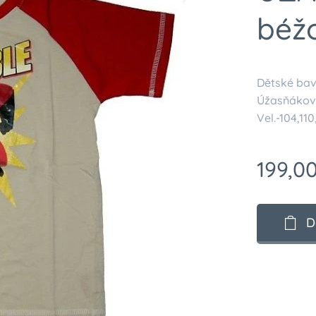
béž
Dětské bav
Úžasňákovi
Vel.-104,110
199,0
D