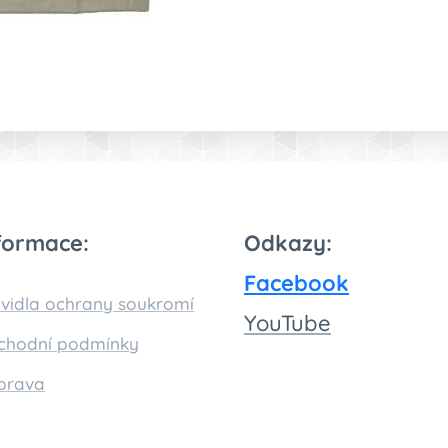
formace:
Odkazy:
Facebook
vidla ochrany soukromí
You
Tube
chodní podmínky
prava