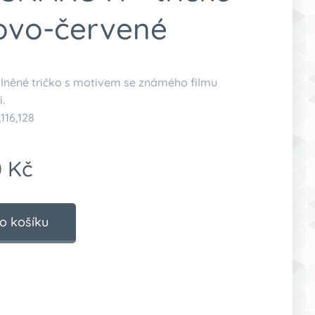
ovo-červené
lněné tričko s motivem se známého filmu
.
,116,128
0
Kč
o košíku